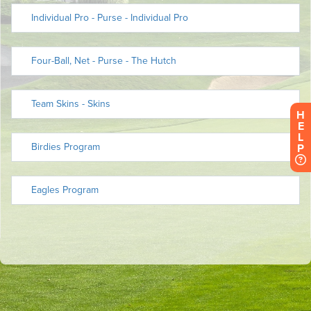
H
E
L
P