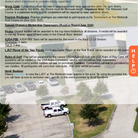
H
E
L
P