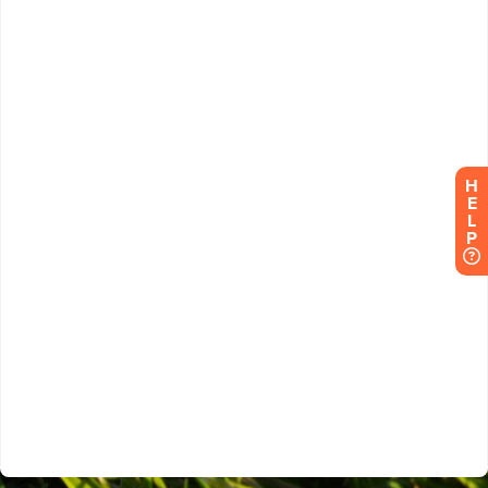
H
E
L
P