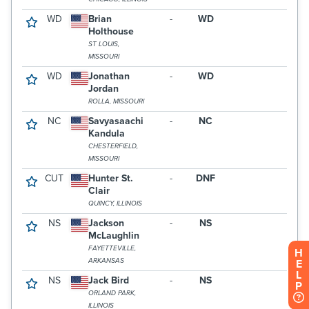
H
E
L
P