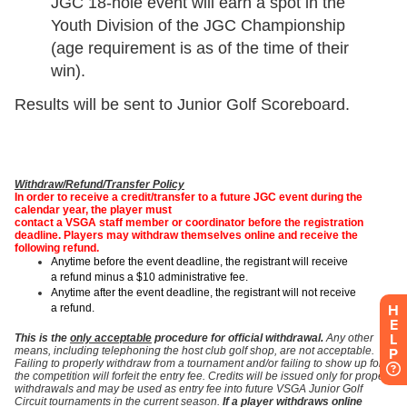
H
E
L
P