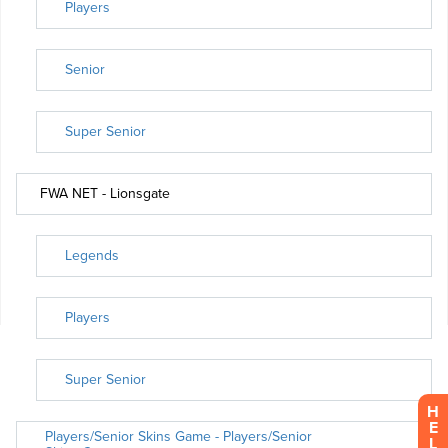
H
E
L