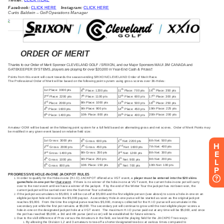
H
E
L
P