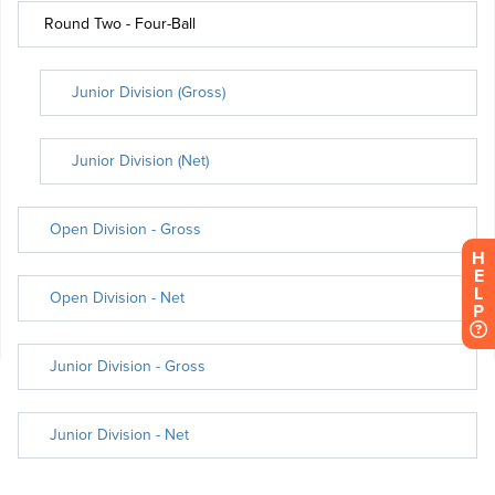
H
E
L
P