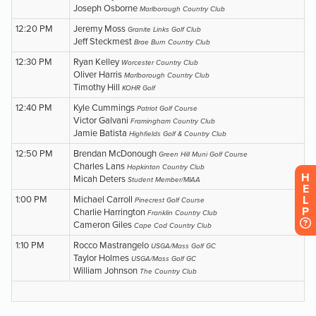
H
E
L
P