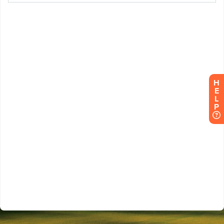
H
E
L
P