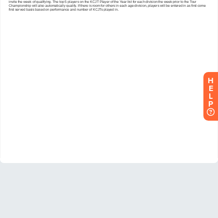
H
E
L
P