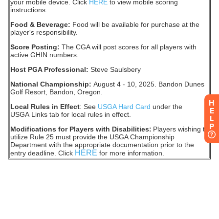
H
E
L
P