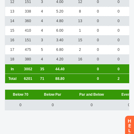
H
E
L