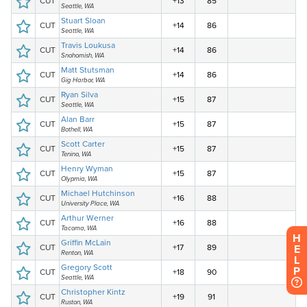
H
E
L
P