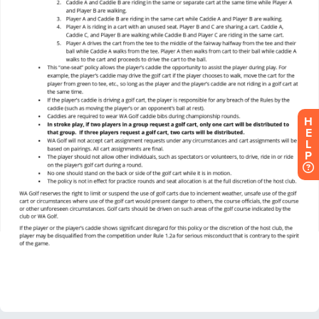
H
E
L
P