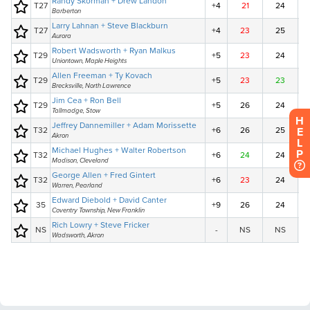
H
E
L
P