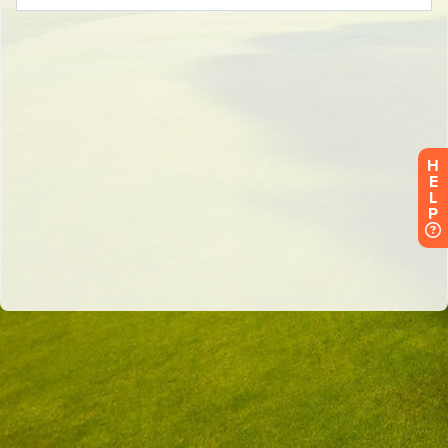
H
E
L
P