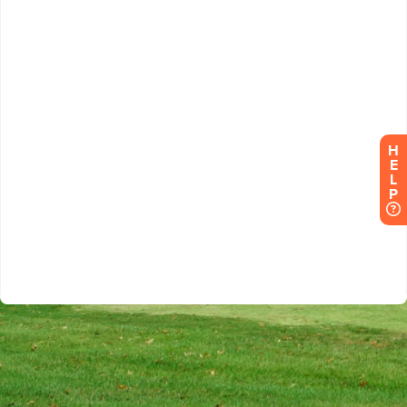
H
E
L
P