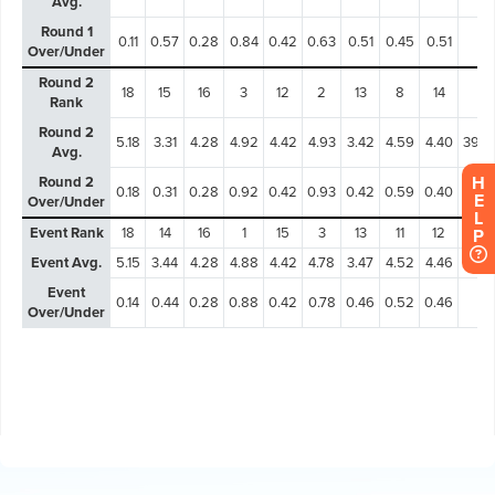
H
E
L
P