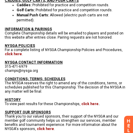
H
E
L