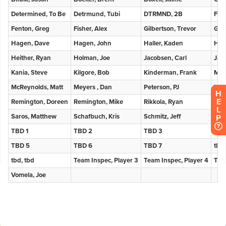
H
E
L
P