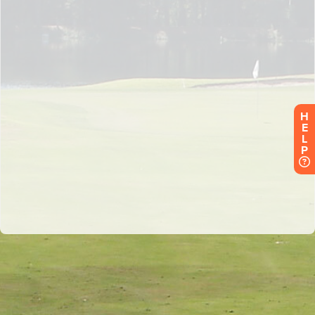
H
E
L
P