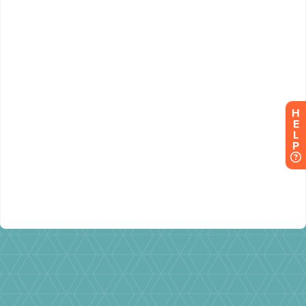
H
E
L
P