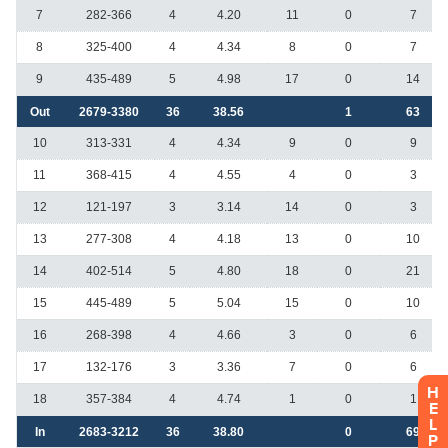
H
E
L
P