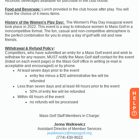
H
E
L
P