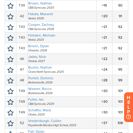
H
E
L
P