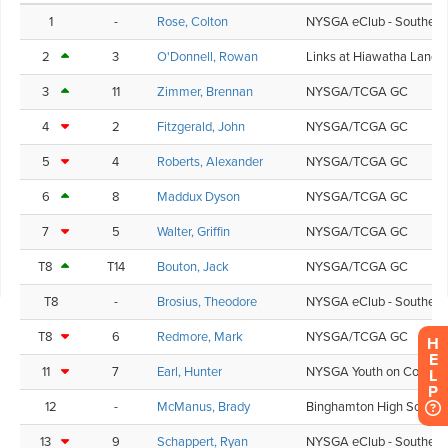
H
E
L
P