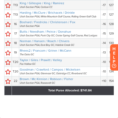
H
E
L
P