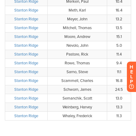
H
E
L
P