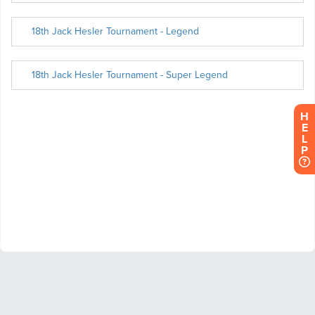
H
E
L
P