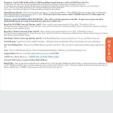
H
E
L
P