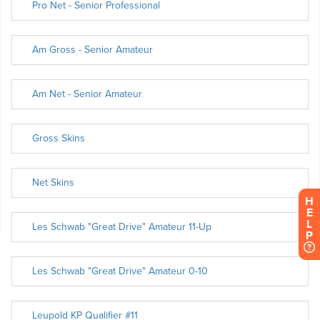
H
E
L
P