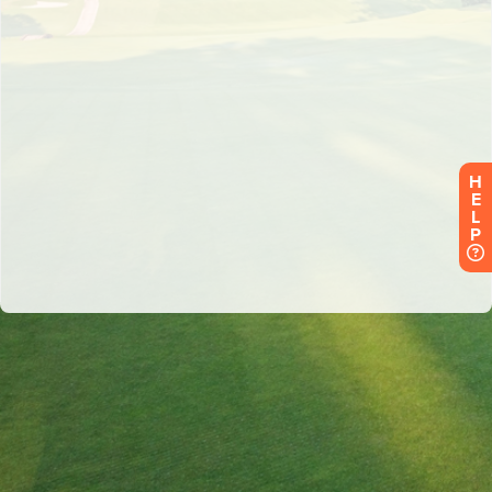
H
E
L
P