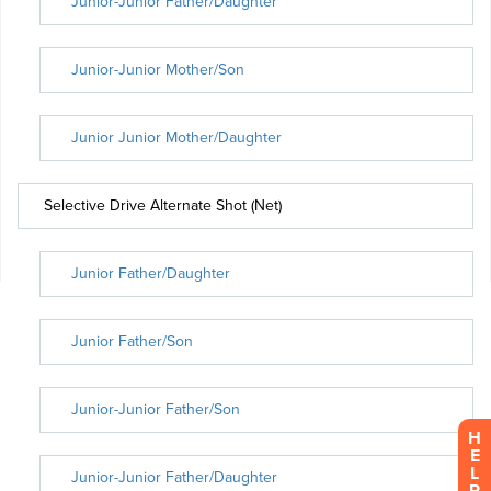
H
E
L