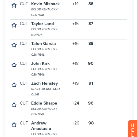
H
E
L