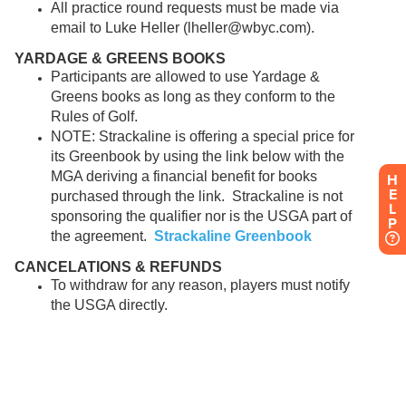
H
E
L
P