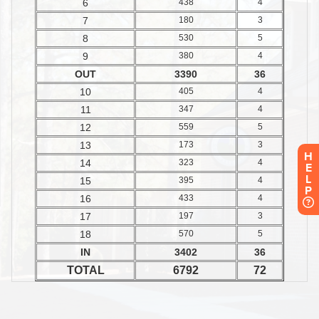
H
E
L
P