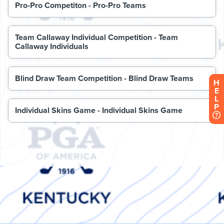
H
E
L
P