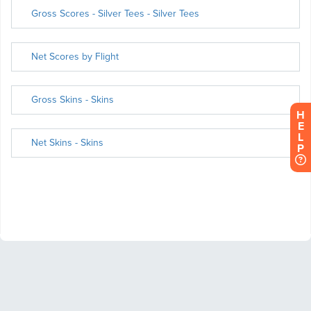
H
E
L
P