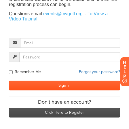
H
E
L
P