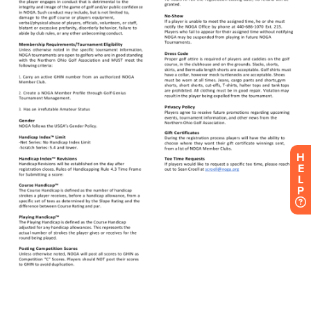
H
E
L
P