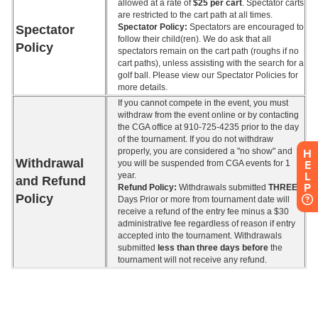
H
E
L
P