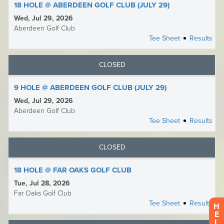
H
E
L