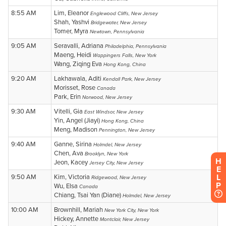
H
E
L
P