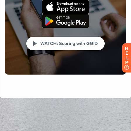
H
E
L
P