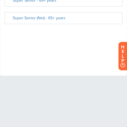
H
E
L
P