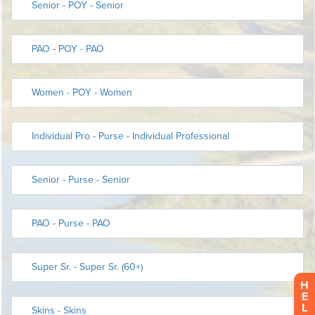
H
E
L