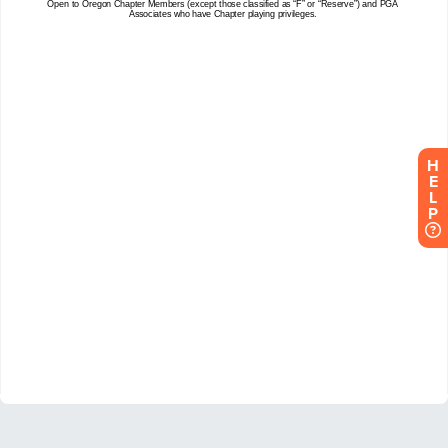
H
E
L
P