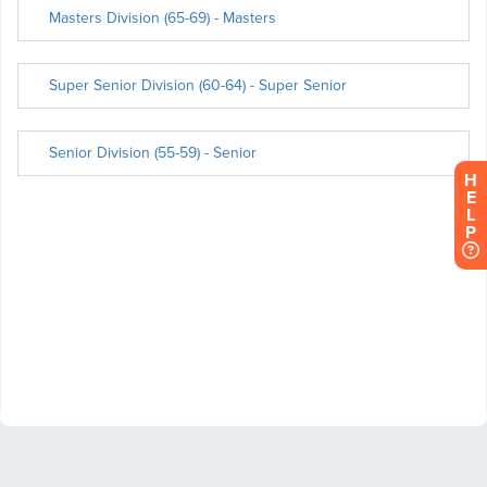
H
E
L
P