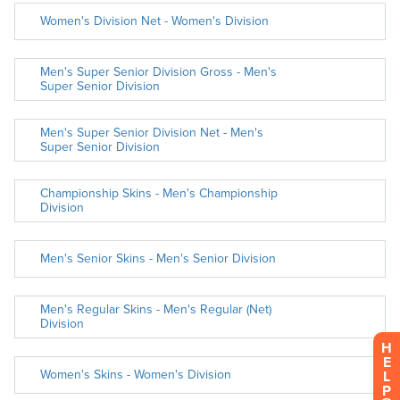
H
E
L
P